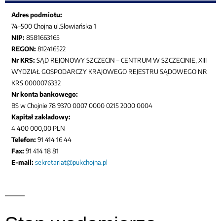
Adres podmiotu:
74–500 Chojna ul.Słowiańska 1
NIP:
8581663165
REGON:
812416522
Nr KRS:
SĄD REJONOWY SZCZECIN – CENTRUM W SZCZECINIE, XIII
WYDZIAŁ GOSPODARCZY KRAJOWEGO REJESTRU SĄDOWEGO NR
KRS 0000076332
Nr konta bankowego:
BS w Chojnie 78 9370 0007 0000 0215 2000 0004
Kapitał zakładowy:
4 400 000,00 PLN
Telefon:
91 414 16 44
Fax:
91 414 18 81
E-mail:
sekretariat@pukchojna.pl