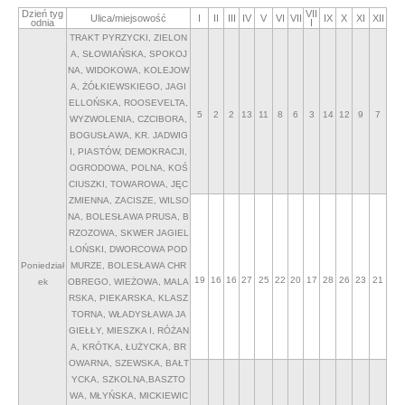
Dzień tyg
VII
Ulica/miejsowość
I
II
III
IV
V
VI
VII
IX
X
XI
XII
odnia
I
TRAKT PYRZYCKI, ZIELON
A, SŁOWIAŃSKA, SPOKOJ
NA, WIDOKOWA, KOLEJOW
A, ŻÓŁKIEWSKIEGO, JAGI
ELLOŃSKA, ROOSEVELTA,
5
2
2
13
11
8
6
3
14
12
9
7
WYZWOLENIA, CZCIBORA,
BOGUSŁAWA, KR. JADWIG
I, PIASTÓW, DEMOKRACJI,
OGRODOWA, POLNA, KOŚ
CIUSZKI, TOWAROWA, JĘC
ZMIENNA, ZACISZE, WILSO
NA, BOLESŁAWA PRUSA, B
RZOZOWA, SKWER JAGIEL
LOŃSKI, DWORCOWA POD
Poniedział
MURZE, BOLESŁAWA CHR
19
16
16
27
25
22
20
17
28
26
23
21
ek
OBREGO, WIEŻOWA, MALA
RSKA, PIEKARSKA, KLASZ
TORNA, WŁADYSŁAWA JA
GIEŁŁY, MIESZKA I, RÓŻAN
A, KRÓTKA, ŁUŻYCKA, BR
OWARNA, SZEWSKA, BAŁT
YCKA, SZKOLNA,BASZTO
WA, MŁYŃSKA, MICKIEWIC