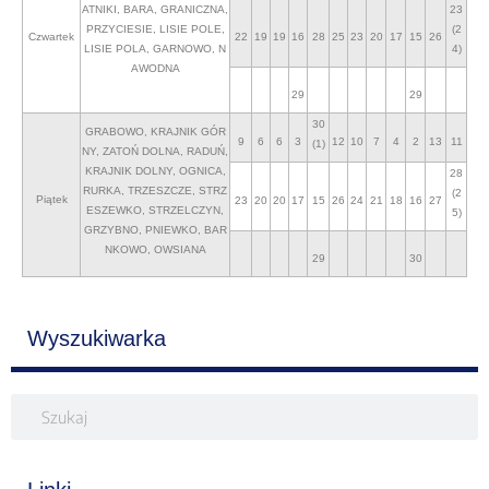
ATNIKI, BARA, GRANICZNA,
23
PRZYCIESIE, LISIE POLE,
(2
Czwartek
22
19
19
16
28
25
23
20
17
15
26
LISIE POLA, GARNOWO, N
4)
AWODNA
29
29
30
GRABOWO, KRAJNIK GÓR
9
6
6
3
12
10
7
4
2
13
11
(1)
NY, ZATOŃ DOLNA, RADUŃ,
KRAJNIK DOLNY, OGNICA,
28
RURKA, TRZESZCZE, STRZ
(2
Piątek
23
20
20
17
15
26
24
21
18
16
27
ESZEWKO, STRZELCZYN,
5)
GRZYBNO, PNIEWKO, BAR
NKOWO, OWSIANA
29
30
Wyszukiwarka