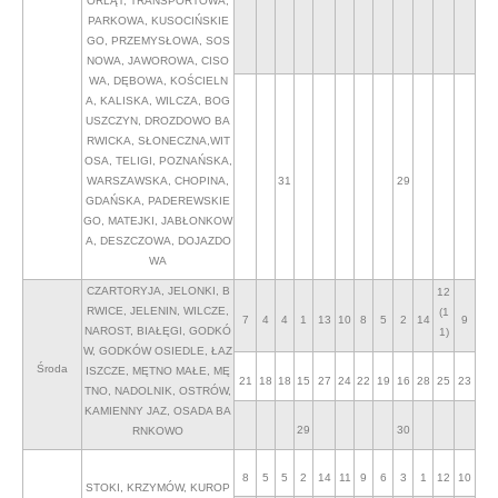
ORLĄT, TRANSPORTOWA,
PARKOWA, KUSOCIŃSKIE
GO, PRZEMYSŁOWA, SOS
NOWA, JAWOROWA, CISO
WA, DĘBOWA, KOŚCIELN
A, KALISKA, WILCZA, BOG
USZCZYN, DROZDOWO BA
RWICKA, SŁONECZNA,WIT
OSA, TELIGI, POZNAŃSKA,
WARSZAWSKA, CHOPINA,
31
29
GDAŃSKA, PADEREWSKIE
GO, MATEJKI, JABŁONKOW
A, DESZCZOWA, DOJAZDO
WA
CZARTORYJA, JELONKI, B
12
RWICE, JELENIN, WILCZE,
(1
7
4
4
1
13
10
8
5
2
14
9
NAROST, BIAŁĘGI, GODKÓ
1)
W, GODKÓW OSIEDLE, ŁAZ
Środa
ISZCZE, MĘTNO MAŁE, MĘ
21
18
18
15
27
24
22
19
16
28
25
23
TNO, NADOLNIK, OSTRÓW,
KAMIENNY JAZ, OSADA BA
29
30
RNKOWO
8
5
5
2
14
11
9
6
3
1
12
10
STOKI, KRZYMÓW, KUROP