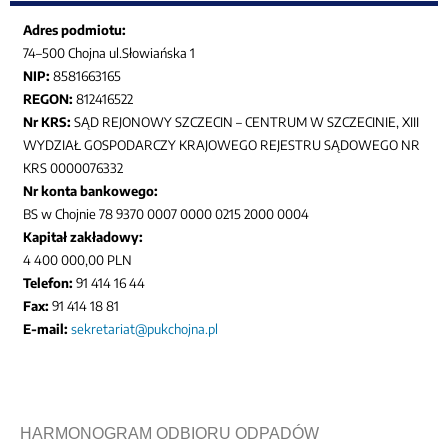
Adres podmiotu:
74–500 Chojna ul.Słowiańska 1
NIP:
8581663165
REGON:
812416522
Nr KRS:
SĄD REJONOWY SZCZECIN – CENTRUM W SZCZECINIE, XIII
WYDZIAŁ GOSPODARCZY KRAJOWEGO REJESTRU SĄDOWEGO NR
KRS 0000076332
Nr konta bankowego:
BS w Chojnie 78 9370 0007 0000 0215 2000 0004
Kapitał zakładowy:
4 400 000,00 PLN
Telefon:
91 414 16 44
Fax:
91 414 18 81
E-mail:
sekretariat@pukchojna.pl
HARMONOGRAM ODBIORU ODPADÓW