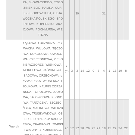
ZA, SŁOWACKIEGO, ROGO
ZIŃSKIEGO, HALIKA, CURI
E-SKŁODOWSKIEJ, ALEJA
30
31
WOJSKA POLSKIEGO, SPO
RTOWA, KOPERNIKA, AKA
CJOWA, POCHMURNA, WIE
TRZNA
ŁĄKOWA, ŁUCZNICZA, PŁY
WACKA, WILLOWA, TĘCZO
WA, KOKOSOWA, OWOCO
WA, CZEREŚNIOWA, ZIELO
NE WZGÓRZE, WIŚNIOWA,
7
MORELOWA, JAŚMINOWA,
3
3
14
12
9
7
4
1
13
10
8
(6)
SADOWA, ORZECHOWA, Ł
YŻWIARSKA, WIOSENNA, F
IOŁKOWA, KRUPIN ODRZA
ŃSKA, TOPOLOWA, JODŁO
WA, JAŁOWCOWA, KLONO
WA, TARTACZNA, SZCZECI
ŃSKA, MALINOWA, WIERZB
OWA, TRUSKAWKOWA, OS
IEDLE LOTNISKO: NARCIA
RSKA, CHABROWA, ŻWIRKI
Wtorek
20
17
17
28
26
23
21
18
15
27
24
22
I WIGURY, SIKORSKIEGO,