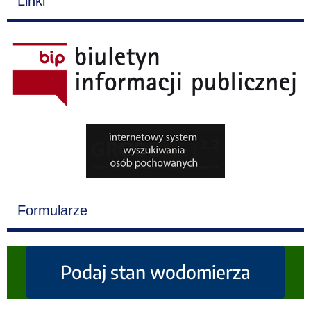
Linki
Formularze
Podaj stan wodomierza