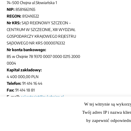
74–500 Chojna ul.Słowiańska 1
NIP:
8581663165
REGON:
812416522
Nr KRS:
SĄD REJONOWY SZCZECIN –
CENTRUM W SZCZECINIE, XIII WYDZIAŁ
GOSPODARCZY KRAJOWEGO REJESTRU
SĄDOWEGO NR KRS 0000076332
Nr konta bankowego:
BS w Chojnie 78 9370 0007 0000 0215 2000
0004
Kapitał zakładowy:
4 400 000,00 PLN
Telefon:
91 414 16 44
Fax:
91 414 18 81
E-mail:
sekretariat@pukchojna.pl
W tej witrynie są wykorz
Twój adres IP i nazwa kli
by zapewnić odpowiedni
Copyright © 