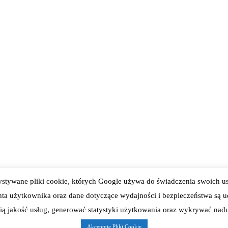
ystywane pliki cookie, których Google używa do świadczenia swoich us
enta użytkownika oraz dane dotyczące wydajności i bezpieczeństwa są u
ą jakość usług, generować statystyki użytkowania oraz wykrywać naduż
2019. All Rights Reserved PUK Chojna Sp. z o.o.
Wykonanie: projectnet.pl
Akceptuję Pliki Cookie